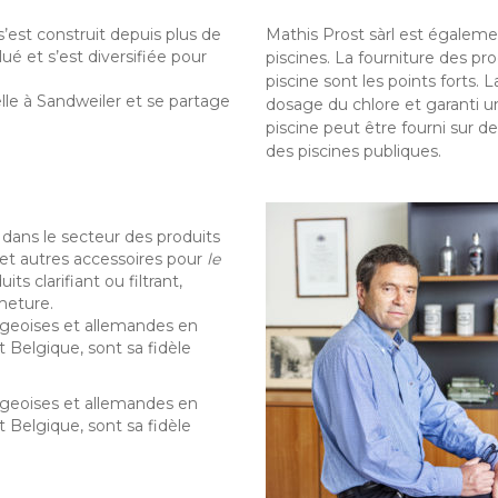
s’est construit depuis plus de
Mathis Prost sàrl est égaleme
ué et s’est diversifiée pour
piscines. La fourniture des pr
piscine sont les points forts.
elle à Sandweiler et se partage
dosage du chlore et garanti un
piscine peut être fourni sur d
des piscines publiques.
 dans le secteur des produits
ve et autres accessoires pour
le
ts clarifiant ou filtrant,
meture.
geoises et allemandes en
t Belgique, sont sa fidèle
geoises et allemandes en
t Belgique, sont sa fidèle