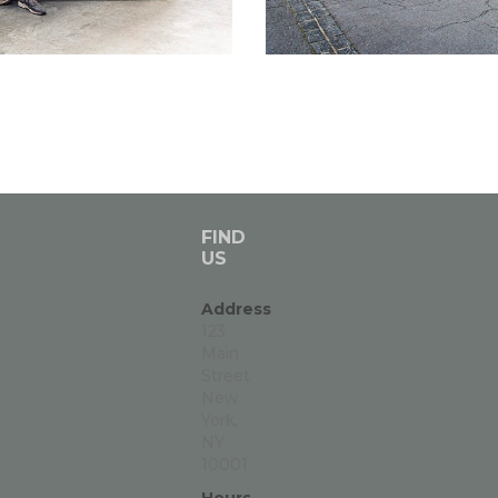
FIND
US
Address
123
Main
Street
New
York,
NY
10001